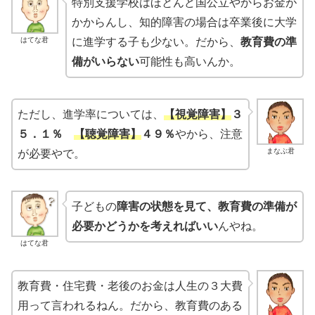
特別支援学校はほとんど国公立やからお金が
かからんし、知的障害の場合は卒業後に大学
はてな君
に進学する子も少ない。だから、
教育費の準
備がいらない
可能性も高いんか。
ただし、進学率については、
【視覚障害】
３
５．１％
【聴覚障害】
４９％
やから、注意
まなぶ君
が必要やで。
子どもの
障害の状態を見て、教育費の準備が
必要かどうかを考えればいい
んやね。
はてな君
教育費・住宅費・老後のお金は人生の３大費
用って言われるねん。だから、教育費のある