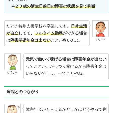
➡
２０歳の誕生日前日の障害の状態を見て判断
たとえ特別支援学校を卒業しても、
日常生活
が自立
してて、
フルタイム勤務
ができる場合
まなぶ君
は
障害基礎年金は出ない
ことが多いんよ。
元気で働いて稼げる場合は障害年金が出ない
ってことか。がっつり働けるから障害年金は
はてな君
いらないでしょ、ってことやね。
病院とのつながり
障害年金がもらえるかどうかは
どうやって判