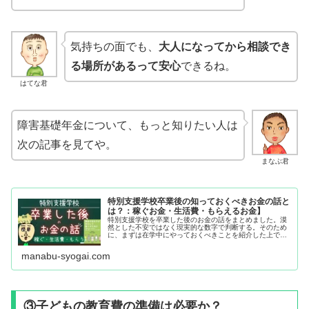
気持ちの面でも、
大人になってから相談でき
る場所があるって安心
できるね。
はてな君
障害基礎年金について、もっと知りたい人は
次の記事を見てや。
まなぶ君
特別支援学校卒業後の知っておくべきお金の話と
は？：稼ぐお金・生活費・もらえるお金】
特別支援学校を卒業した後のお金の話をまとめました。漠
然とした不安ではなく現実的な数字で判断する。そのため
に、まずは在学中にやっておくべきことを紹介した上で、
①進路によって変わる稼ぐお金、②生活の場によって違う
生活費、③もらえるお金【障害基礎年金】について整理し
manabu-syogai.com
ています。
③子どもの教育費の準備は必要か？