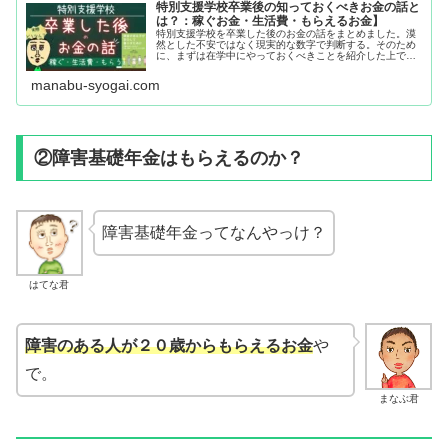
特別支援学校卒業後の知っておくべきお金の話と
は？：稼ぐお金・生活費・もらえるお金】
特別支援学校を卒業した後のお金の話をまとめました。漠
然とした不安ではなく現実的な数字で判断する。そのため
に、まずは在学中にやっておくべきことを紹介した上で、
①進路によって変わる稼ぐお金、②生活の場によって違う
生活費、③もらえるお金【障害基礎年金】について整理し
manabu-syogai.com
ています。
②障害基礎年金はもらえるのか？
障害基礎年金ってなんやっけ？
はてな君
障害のある人が２０歳からもらえるお金
や
で。
まなぶ君