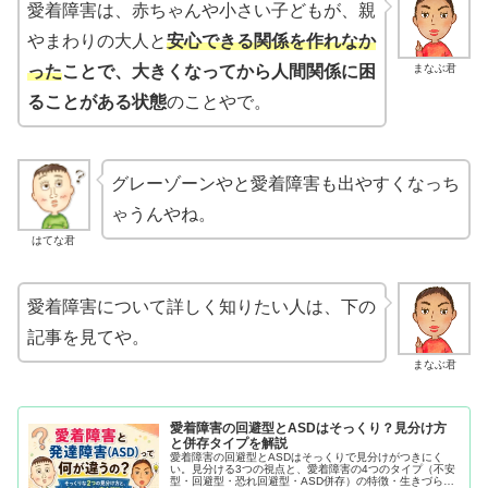
愛着障害は、赤ちゃんや小さい子どもが、親
やまわりの大人と
安心できる関係を作れなか
まなぶ君
った
ことで、大きくなってから人間関係に困
ることがある状態
のことやで。
グレーゾーンやと愛着障害も出やすくなっち
ゃうんやね。
はてな君
愛着障害について詳しく知りたい人は、下の
記事を見てや。
まなぶ君
愛着障害の回避型とASDはそっくり？見分け方
と併存タイプを解説
愛着障害の回避型とASDはそっくりで見分けがつきにく
い。見分ける3つの視点と、愛着障害の4つのタイプ（不安
型・回避型・恐れ回避型・ASD併存）の特徴・生きづらさ