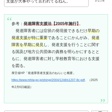
まなぶ君
支援が大事やって言われてるねん。
参考：
発達障害支援法【2005年施行】
発達障害者には症状の発現後できるだけ
早期の
発達支援が特に重要
であることにかんがみ、
発達
障害を早期に発見
し、発達支援を行うことに関す
る国及び地方公共団体の責務を明らかにするとと
もに、発達障害者に対し学校教育等における支援
を図る。
厚労省HP「発達障害者支援法のねらいと概要」
https://www.mhlw.go.jp/shingi/2004/12/dl/s1207-8c.pdf
、（2025
年2月6日確認）