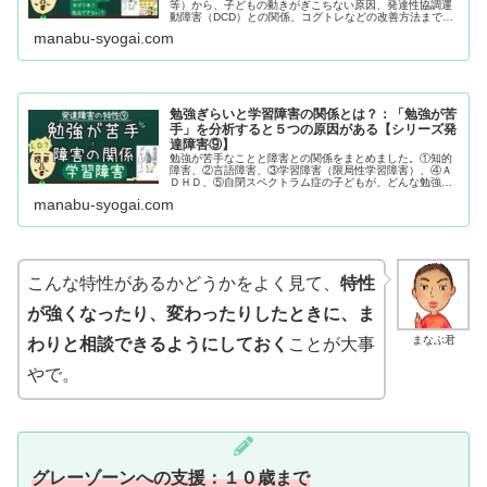
等）から、子どもの動きがぎこちない原因、発達性協調運
動障害（DCD）との関係、コグトレなどの改善方法まで、
10年以上の教員経験をもとに支援者・親御さん向けにわか
manabu-syogai.com
りやすく解説します。
勉強ぎらいと学習障害の関係とは？：「勉強が苦
手」を分析すると５つの原因がある【シリーズ発
達障害⑨】
勉強が苦手なことと障害との関係をまとめました。①知的
障害、②言語障害、③学習障害（限局性学習障害）、④Ａ
ＤＨＤ、⑤自閉スペクトラム症の子どもが、どんな勉強が
苦手になるのか。そして、学習障害と関係の強いワーキン
manabu-syogai.com
グメモリと、ワーキングメモリの鍛え方についても解説し
ています。
こんな特性があるかどうかをよく見て、
特性
が強くなったり、変わったりしたときに、ま
まなぶ君
わりと相談できるようにしておく
ことが大事
やで。
グレーゾーンへの支援：１０歳まで