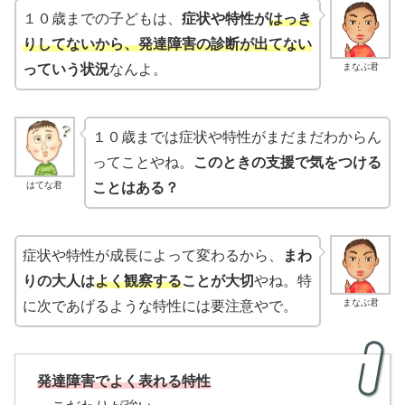
１０歳までの子どもは、
症状や特性が
はっき
りしてないから、発達障害の診断が出てない
まなぶ君
っていう状況
なんよ。
１０歳までは症状や特性がまだまだわからん
ってことやね。
このときの支援で気をつける
はてな君
ことはある？
症状や特性が成長によって変わるから、
まわ
りの大人は
よく観察する
ことが大切
やね。特
まなぶ君
に次であげるような特性には要注意やで。
発達障害でよく表れる特性