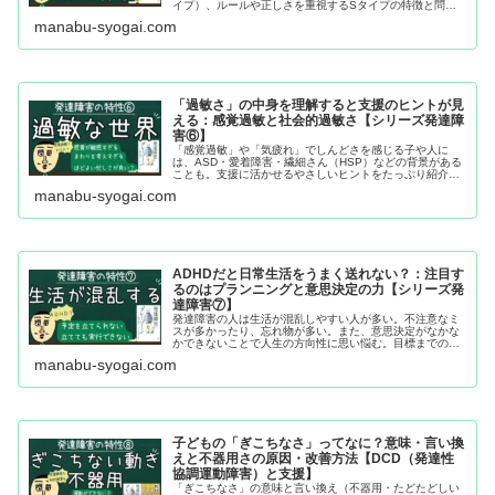
イプ）、ルールや正しさを重視するSタイプの特徴と問題
点、まわりの対策・支援まで、10年以上の教員経験をもと
manabu-syogai.com
にわかりやすく解説します。
「過敏さ」の中身を理解すると支援のヒントが見
える：感覚過敏と社会的過敏さ【シリーズ発達障
害⑥】
「感覚過敏」や「気疲れ」でしんどさを感じる子や人に
は、ASD・愛着障害・繊細さん（HSP）などの背景がある
ことも。支援に活かせるやさしいヒントをたっぷり紹介し
ます。
manabu-syogai.com
ADHDだと日常生活をうまく送れない？：注目す
るのはプランニングと意思決定の力【シリーズ発
達障害⑦】
発達障害の人は生活が混乱しやすい人が多い。不注意なミ
スが多かったり、忘れ物が多い。また、意思決定がなかな
かできないことで人生の方向性に思い悩む。目標までのプ
ランニングが苦手でいつまでたっても目指す姿に到達しな
manabu-syogai.com
い。この記事では、生活が混乱しやすい原因とその改善策
をまとめました。
子どもの「ぎこちなさ」ってなに？意味・言い換
えと不器用さの原因・改善方法【DCD（発達性
協調運動障害）と支援】
「ぎこちなさ」の意味と言い換え（不器用・たどたどしい