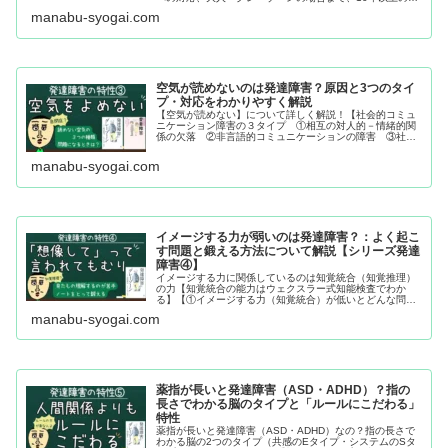
員経験をもとにわかりやすく解説。執着される側の関わり
manabu-syogai.com
方のコツも紹介します。
空気が読めないのは発達障害？原因と3つのタイ
プ・対応をわかりやすく解説
【空気が読めない】について詳しく解説！【社会的コミュ
ニケーション障害の３タイプ ①相互の対人的－情緒的関
係の欠落 ②非言語的コミュニケーションの障害 ③社会
的スキルの障害】と【空気が読めなくて問題になるケー
ス】とは？
manabu-syogai.com
イメージする力が弱いのは発達障害？：よく起こ
す問題と鍛える方法について解説【シリーズ発達
障害④】
イメージする力に関係しているのは知覚統合（知覚推理）
の力【知覚統合の能力はウェクスラー式知能検査でわか
る】【①イメージする力（知覚統合）が低いとどんな問題
があるのか、②イメージできない人の２つのタイプ、③イ
manabu-syogai.com
メージする力は鍛えられる】
薬指が長いと発達障害（ASD・ADHD）？指の
長さでわかる脳のタイプと「ルールにこだわる」
特性
薬指が長いと発達障害（ASD・ADHD）なの？指の長さで
わかる脳の2つのタイプ（共感のEタイプ・システムのSタ