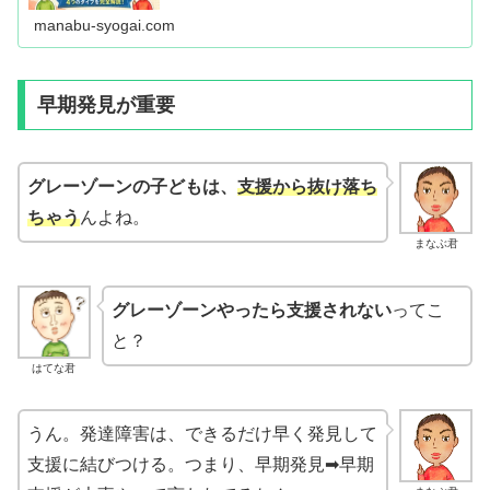
を、10年以上の教員経験をもとに解説。子どもの対応に悩
む先生・支援者・親御さんへ。
manabu-syogai.com
早期発見が重要
グレーゾーンの子どもは、
支援から抜け落ち
ちゃう
んよね。
まなぶ君
グレーゾーンやったら支援されない
ってこ
と？
はてな君
うん。発達障害は、できるだけ早く発見して
支援に結びつける。つまり、早期発見➡早期