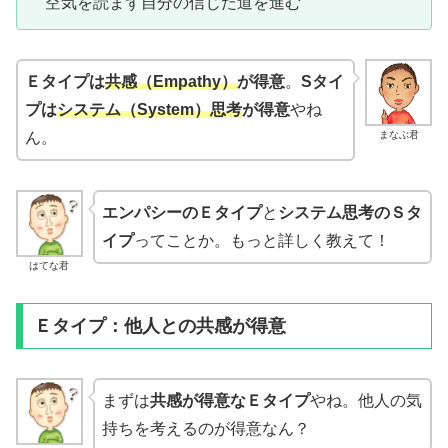
空気を読まず自分の信じた道を進む
Ｅタイプは
共感（Empathy）
が得意
。
Sタイ
プは
システム（System）思考
が得意
やね
まなぶ君
ん。
エンパシーのＥタイプ
と
システム思考のＳタ
イプ
ってことか。もっと詳しく教えて！
はてな君
Ｅタイプ：他人との共感が得意
まずは
共感が得意なＥタイプ
やね。他人の気
持ちを考えるのが得意なん？