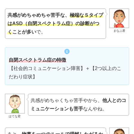
共感がめちゃめちゃ苦手な
、
極端なＳタイプ
はASD（自閉スペクトラム症）の診断がつ
まなぶ君
く
ことが多い
で。
自閉スペクトラム症の特徴
【社会的コミュニケーション障害】＋【2つ以上のこ
だわり症状】
共感がめちゃくちゃ苦手やから、
他人とのコ
ミュニケーションも苦手
なんやね。
はてな君