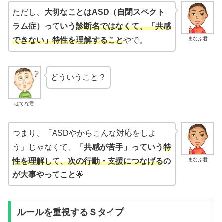
ただし、
大切なことはASD（自閉スペクト
ラム症）っていう
診断名ではなくて、「共感
まなぶ君
できない」特性を理解すること
やで。
どういうこと？
はてな君
つまり、「ASDやからこんな対応をしよ
う」じゃなくて、
「共感が苦手」っていう
特
まなぶ君
性を理解して、次の行動・支援につなげる
の
が大事やってこと
🌟
ルールを重視するＳタイプ