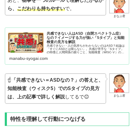
あと、
物事を一つのルールで理解したがるか
ら、
こだわり
も
持ちやすい
で。
まなぶ君
共感できない人はASD（自閉スペクトラム症）
なの？イメージする力が強い「Sタイプ」と知能
検査の見方を解説
共感できない・人の気持ちがわからないのはASD？結論は
「すぐにASDとは限らない」。共感が苦手な「Sタイプ」
の特徴と人間関係の困りごと、知能検査（WISC-Ⅴ）の見
方、困り感が深刻になりやすい2つのパターン、共感する
manabu-syogai.com
力の高め方まで、10年以上の教員経験をもとに解説しま
す。
☝️
「共感できない＝ASDなの？」の答えと、
知能検査（ウィスク5）でのSタイプの見方
まなぶ君
は、上の記事で詳しく解説
してるで😊
特性を理解して行動につなげる