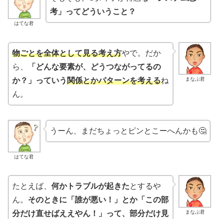
考」ってどういうこと？
はてな君
物ごとを全体として見る考え方
やで。だか
ら、
「どんな要素が、どうつながってるの
まなぶ君
か？」っていう
関係とかパターンを考える
ね
ん。
うーん、まだちょっとピンとこーへんかも🤔
はてな君
たとえば、
何かトラブルが起きた
とするや
ん。
そのときに「誰が悪い！」とか「この部
まなぶ君
分だけ直せばええやん！」って、部分だけ見