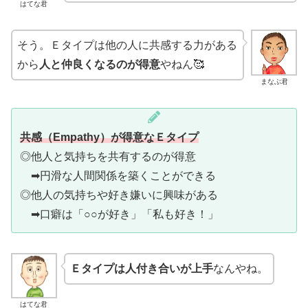
はてな君
そう。Ｅタイプは他の人に共感する力がある
から
人と仲良くなるのが得意
やねん🥰
まなぶ君
共感（Empathy）が得意なＥタイプ
◎他人と気持ちを共有するのが得意
➡円滑な人間関係を築くことができる
◎他人の気持ちや好き嫌いに興味がある
➡口癖は「○○が好き」「私も好き！」
Ｅタイプは人付き合いが上手
なんやね。
はてな君