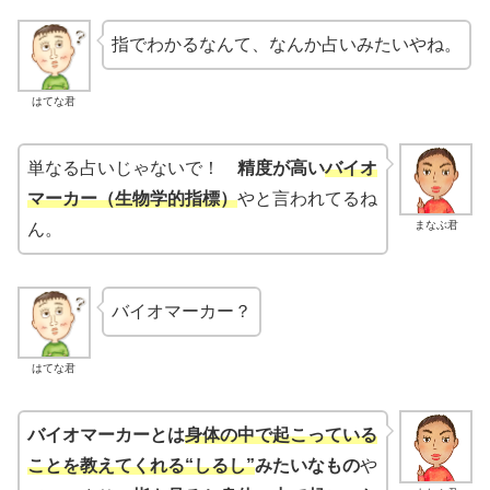
指でわかるなんて、なんか占いみたいやね。
はてな君
単なる占いじゃないで！
精度が高い
バイオ
マーカー（生物学的指標）
やと言われてるね
まなぶ君
ん。
バイオマーカー？
はてな君
バイオマーカーとは
身体の中で起こっている
ことを教えてくれる“しるし”
みたいなもの
や