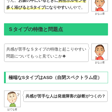
うん。
お腹の中にいるときに
男性ホルモンを
多く浴びるとSタイプ
になりやすい
んやで。
まなぶ君
Ｓタイプの特徴と問題点
共感が苦手なＳタイプの特徴と起こりやすい
問題についてもっと見ていこか🍀
まなぶ君
極端なSタイプはASD（自閉スペクトラム症）
共感が苦手な人は発達障害の診断がつくの？
はてな君