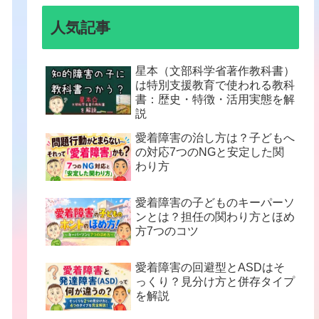
人気記事
星本（文部科学省著作教科書）
は特別支援教育で使われる教科
書：歴史・特徴・活用実態を解
説
愛着障害の治し方は？子どもへ
の対応7つのNGと安定した関
わり方
愛着障害の子どものキーパーソ
ンとは？担任の関わり方とほめ
方7つのコツ
愛着障害の回避型とASDはそ
っくり？見分け方と併存タイプ
を解説