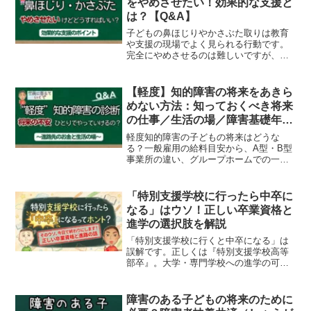
をやめさせたい！効果的な支援と
は？【Q&A】
子どもの鼻ほじりやかさぶた取りは教育
や支援の現場でよく見られる行動です。
完全にやめさせるのは難しいですが、対
応の基本や減らす工夫は可能。本記事で
は先生や支援者向けに具体的な支援方法
を解説します。
【軽度】知的障害の将来をあきら
めない方法：知っておくべき将来
の仕事／生活の場／障害基礎年金
【Q&A】
軽度知的障害の子どもの将来はどうな
る？一般雇用の給料目安から、A型・B型
事業所の違い、グループホームでの一人
暮らし、障害基礎年金の受給ポイントま
で徹底解説。精神科との連携や障害者手
帳のメリットなど、将来の自立を支える
「特別支援学校に行ったら中卒に
「今やるべきサポート」がわかります。
なる」はウソ！正しい卒業資格と
進学の選択肢を解説
「特別支援学校に行くと中卒になる」は
誤解です。正しくは『特別支援学校高等
部卒』。大学・専門学校への進学の可
否、高卒認定試験、高校選びの3つの選択
肢まで、元特別支援学校教員がやさしく
解説します。
障害のある子どもの将来のために