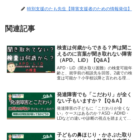
特別支援のたも先生【障害支援者のための情報発信】
関連記事
検査は何歳からできる？声は聞こ
えるのに言葉が聞き取れない障害
（APD、LiD）【Q&A】
APD・LiD（聞き取り困難）の検査可能年
齢と、就学前の相談先を回答。2歳での検
査は可能か？小学校以降と言われる理由
は？発達障害との関連や具体的な支援方
法を知りたい方へ、今やるべき対策をわ
かりやすく解説します。
発達障害でも「こだわり」が全く
ない子もいますか？【Q＆A】
発達障害の子どもに「こだわりが全くな
い」ケースはあるのか？ASD・ADHD・
LDなどの違いや診断の視点を踏まえて、
教育現場での実感をもとに解説していま
す。
子どもの鼻ほじり・かさぶた取り