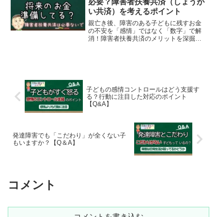
必要？障害者扶養共済（しょうが
い共済）を考えるポイント
親亡き後、障害のある子どもに残すお金
の不安を「感情」ではなく「数字」で解
消！障害者扶養共済のメリットを深掘り
しつつ、本当に必要な人、不要な人を判
断するための具体的な計算ステップを解
説します。
子どもの感情コントロールはどう支援す
る？行動に注目した対応のポイント
【Q&A】
発達障害でも「こだわり」が全くない子
もいますか？【Q＆A】
コメント
コメントを書き込む