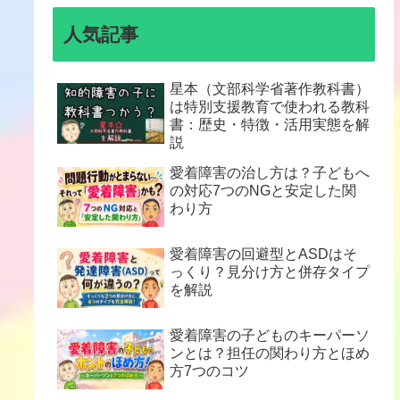
人気記事
星本（文部科学省著作教科書）
は特別支援教育で使われる教科
書：歴史・特徴・活用実態を解
説
愛着障害の治し方は？子どもへ
の対応7つのNGと安定した関
わり方
愛着障害の回避型とASDはそ
っくり？見分け方と併存タイプ
を解説
愛着障害の子どものキーパーソ
ンとは？担任の関わり方とほめ
方7つのコツ