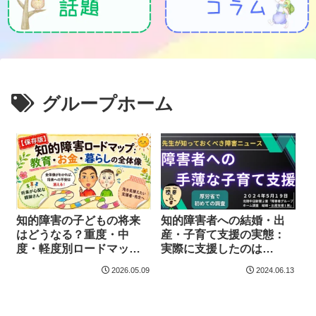
グループホーム
知的障害の子どもの将来
知的障害者への結婚・出
はどうなる？重度・中
産・子育て支援の実態：
度・軽度別ロードマップ
実際に支援したのは
【教育・進路・お金・暮
３％？
2026.05.09
2024.06.13
らし】